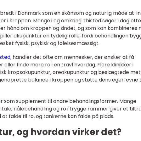
dbredt i Danmark som en skånsom og naturlig måde at li
er i kroppen. Mange i og omkring Thisted søger i dag efte
ger hånd om kroppen og sindet, og som kan kombineres
iller akupunktur en tydelig rolle, fordi behandlingen byg
sket fysisk, psykisk og følelsesmæssigt.
sted
, handler det ofte om mennesker, der ønsker at få
eller finde mere ro i en travl hverdag. Flere klinikker i
sisk kropsakupunktur, øreakupunktur og beslægtede met
enoprette balance i kroppen og støtte dens egen evne ti
er som supplement til andre behandlingsformer. Mange
tale, nålebehandling og ro i trygge rammer giver et tilt
 at falde til ro, og tankerne kan falde på plads.
ur, og hvordan virker det?