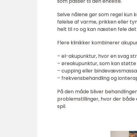
som passer til den enkelte.
Selve nålene gør som regel kun k
følelse af varme, prikken eller 
helt til ro og kan næsten føle de
Flere klinikker kombinerer akup
– el-akupunktur, hvor en svag st
– øreakupunktur, som kan støtte
– cupping eller bindevævsmassa
– frekvensbehandling og ionterapi
På den måde bliver behandlingen
problemstillinger, hvor der båd
spil.