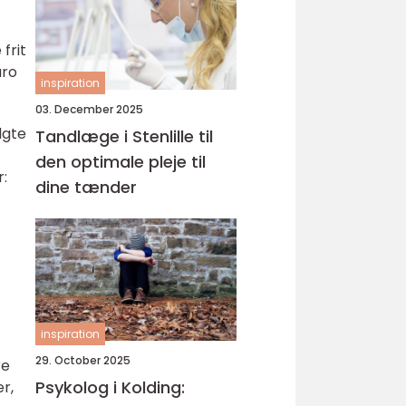
frit
uro
inspiration
03. December 2025
lgte
Tandlæge i Stenlille til
den optimale pleje til
:
dine tænder
inspiration
29. October 2025
re
Psykolog i Kolding:
r,