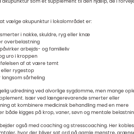
 akupunktur som et supplement til den hjælp, de i forvej
 at vælge akupunktur i lokalområdet er:
smerter i nakke, skuldre, ryg eller knæ
er overbelastning
åvirker arbejds- og familieliv
og uro i kroppen
følelsen af at være tømt
 eller rygestop
 langsom sårheling
gelig udredning ved alvorlige sygdomme, men mange opl
upplement. Især ved længerevarende smerter eller
mening at kombinere medicinsk behandling med en mere
der både kigges på krop, vaner, søvn og mentale belastnin
bejder også med coaching og stresscoaching. Her kobles
aler, hvor der bliver sat ord på gamle mønstre, grænse