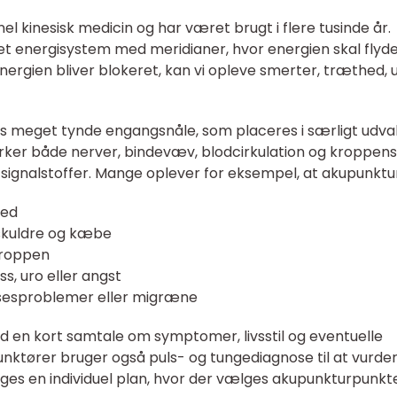
l kinesisk medicin og har været brugt i flere tusinde år.
t energisystem med meridianer, hvor energien skal flyde 
energien bliver blokeret, kan vi opleve smerter, træthed, 
s meget tynde engangsnåle, som placeres i særligt udva
rker både nerver, bindevæv, blodcirkulation og kroppens
ignalstoffer. Mange oplever for eksempel, at akupunktur
led
skuldre og kæbe
kroppen
, uro eller angst
elsesproblemer eller migræne
d en kort samtale om symptomer, livsstil og eventuelle
nktører bruger også puls- og tungediagnose til at vurde
gges en individuel plan, hvor der vælges akupunkturpunkte