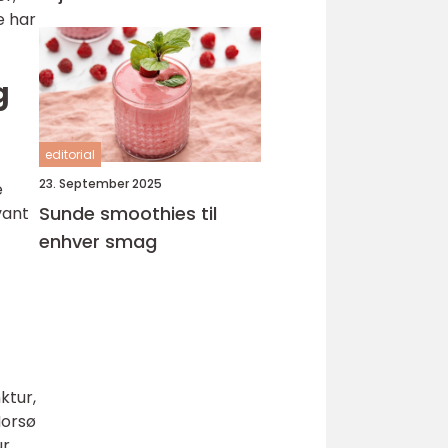
e har
g
editorial
23. September 2025
e
Sunde smoothies til
vant
enhver smag
ktur,
Morsø
r,