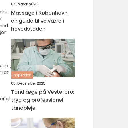
04. March 2026
ndre
Massage i København:
r
en guide til velvære i
 med
hovedstaden
ger
oder,
l at
inspiration
05. December 2025
Tandlæge på Vesterbro:
rængt
tryg og professionel
tandpleje