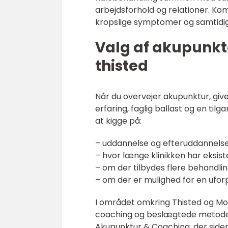
arbejdsforhold og relationer. K
kropslige symptomer og samtidig f
Valg af akupunktø
thisted
Når du overvejer akupunktur, giv
erfaring, faglig ballast og en til
at kigge på:
– uddannelse og efteruddannels
– hvor længe klinikken har eksist
– om der tilbydes flere behandl
– om der er mulighed for en ufor
I området omkring Thisted og Mo
coaching og beslægtede metoder 
Akupunktur & Coaching, der side