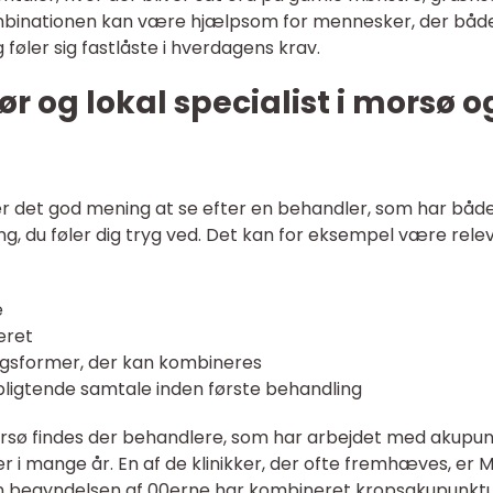
ombinationen kan være hjælpsom for mennesker, der båd
øler sig fastlåste i hverdagens krav.
r og lokal specialist i morsø o
er det god mening at se efter en behandler, som har båd
gang, du føler dig tryg ved. Det kan for eksempel være rele
e
eret
ingsformer, der kan kombineres
pligtende samtale inden første behandling
rsø findes der behandlere, som har arbejdet med akupun
i mange år. En af de klinikker, der ofte fremhæves, er 
n begyndelsen af 00erne har kombineret kropsakupunktu