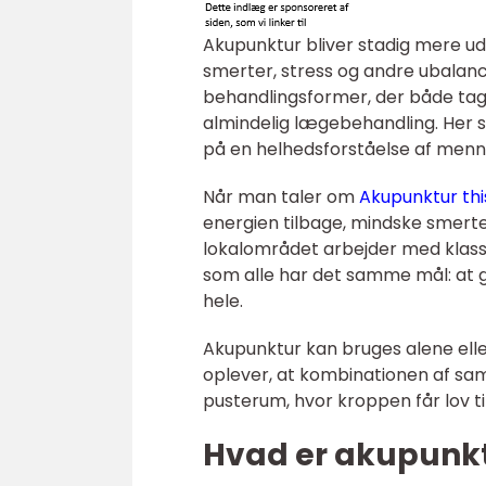
Akupunktur bliver stadig mere u
smerter, stress og andre ubalanc
behandlingsformer, der både ta
almindelig lægebehandling. Her sp
på en helhedsforståelse af menne
Når man taler om
Akupunktur thi
energien tilbage, mindske smerter 
lokalområdet arbejder med klas
som alle har det samme mål: at g
hele.
Akupunktur kan bruges alene ell
oplever, at kombinationen af sam
pusterum, hvor kroppen får lov til
Hvad er akupunkt