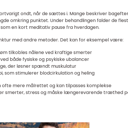
ortvarigt ondt, når de sættes i. Mange beskriver bagefte
tyngde omkring punktet. Under behandlingen falder de fles
t som en kort meditativ pause fra hverdagen.
unktur med andre metoder. Det kan for eksempel være:
røm tilkobles nålene ved kraftige smerter
 ved både fysiske og psykiske ubalancer
ge, der løsner spændt muskulatur
, som stimulerer blodcirkulation og heling
 ofte mere målrettet og kan tilpasses komplekse
e er smerter, stress og måske længerevarende træthed p