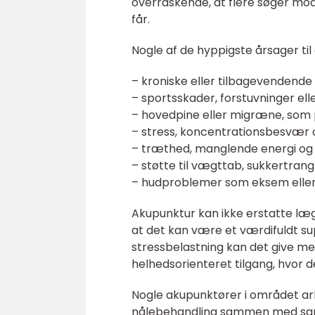
overraskende, at flere søger mod
får.
Nogle af de hyppigste årsager til
– kroniske eller tilbagevendende 
– sportsskader, forstuvninger ell
– hovedpine eller migræne, som p
– stress, koncentrationsbesvær 
– træthed, manglende energi og 
– støtte til vægttab, sukkertrang
– hudproblemer som eksem eller
Akupunktur kan ikke erstatte læ
at det kan være et værdifuldt s
stressbelastning kan det give 
helhedsorienteret tilgang, hvor 
Nogle akupunktører i området ar
nålebehandling sammen med samt