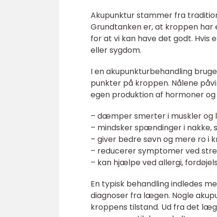
Akupunktur stammer fra traditione
Grundtanken er, at kroppen har e
for at vi kan have det godt. Hvis 
eller sygdom.
I en akupunkturbehandling bruge
punkter på kroppen. Nålene påvi
egen produktion af hormoner og s
– dæmper smerter i muskler og 
– mindsker spændinger i nakke, 
– giver bedre søvn og mere ro i 
– reducerer symptomer ved stress
– kan hjælpe ved allergi, fordøj
En typisk behandling indledes me
diagnoser fra lægen. Nogle akupu
kroppens tilstand. Ud fra det læ