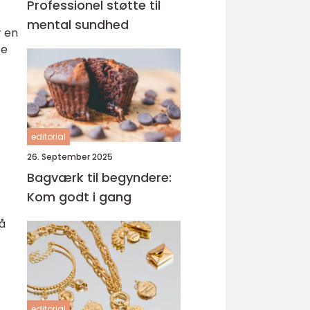
Professionel støtte til
mental sundhed
r en
te
editorial
26. September 2025
Bagværk til begyndere:
Kom godt i gang
å
editorial