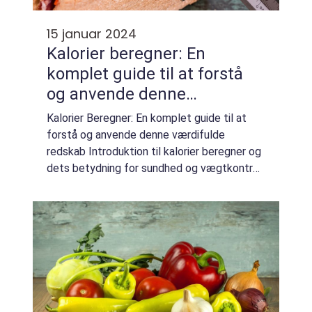
15 januar 2024
Kalorier beregner: En
komplet guide til at forstå
og anvende denne
værdifulde redskab
Kalorier Beregner: En komplet guide til at
forstå og anvende denne værdifulde
redskab Introduktion til kalorier beregner og
dets betydning for sundhed og vægtkontrol
At have kontrol over sin kost og forstå, hvad
man indtager for at opretholde en sund...