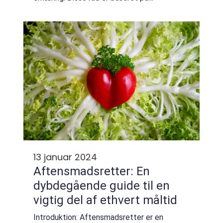
evidensbaseret forskning og faglig vurdering
og udgør grundlaget for en sund og
afbalanceret liv...
13 januar 2024
Aftensmadsretter: En
dybdegående guide til en
vigtig del af ethvert måltid
Introduktion: Aftensmadsretter er en