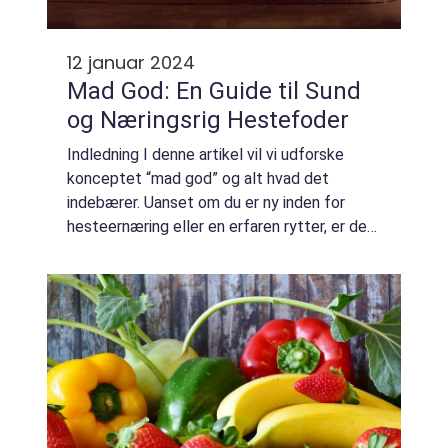
12 januar 2024
Mad God: En Guide til Sund
og Næringsrig Hestefoder
Indledning I denne artikel vil vi udforske
konceptet “mad god” og alt hvad det
indebærer. Uanset om du er ny inden for
hesteernæring eller en erfaren rytter, er det
vigtigt at være velinformeret om, hvordan
man opretholder en sund og afba...