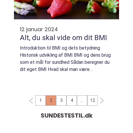
12 januar 2024
Alt, du skal vide om dit BMI
Introduktion til BMI og dets betydning
Historisk udvikling af BMI BMI og dens brug
som et mål for sundhed Sådan beregner du
dit eget BMI Hvad skal man være
opmærksom på ved brug af BMI Konklusion
og vigtige punkter at huske Artiklen
begynder med en i...
1
2
3
4
…
12
SUNDESTESTIL.
dk