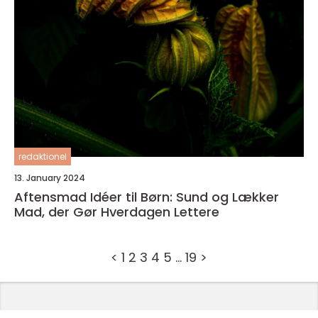
redaktionel
13. January 2024
Aftensmad Idéer til Børn: Sund og Lækker
Mad, der Gør Hverdagen Lettere
<
1
2
3
4
5
…
19
>