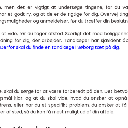
, men det er vigtigt at undersøge tingene, før du v
har et godt ry, og at de er de rigtige for dig. Overvej ti
ngsmuligheder og anmeldelser, før du træffer din beslutn
ig at vide, før du tager afsted. Særligt det med beliggen
dning for dig, der arbejder. Tandlæger har sjældent åb
Derfor skal du finde en tandlæge i Søborg tæt på dig
.
le, skal du sørge for at være forberedt på den. Det betyd
gsmål klar, og at du skal vide, hvad du ønsker at opn
rens, eller har du et specifikt problem, du ønsker at få 
r af sted, så du kan få mest muligt ud af din aftale.