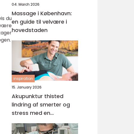
04. March 2026
Massage i København:
is du
en guide til velvære i
 være
hovedstaden
tager
ægen.
inspiration
15. January 2026
Akupunktur thisted
lindring af smerter og
stress med en
helhedsorienteret
tilgang