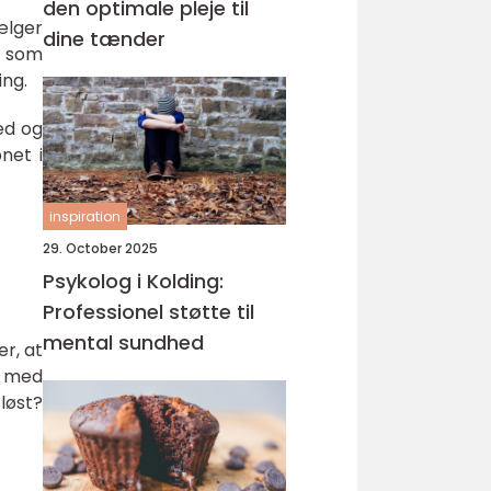
den optimale pleje til
ælger
dine tænder
ng som
ing.
hed og
net i
inspiration
29. October 2025
Psykolog i Kolding:
Professionel støtte til
mental sundhed
er, at
å med
løst?