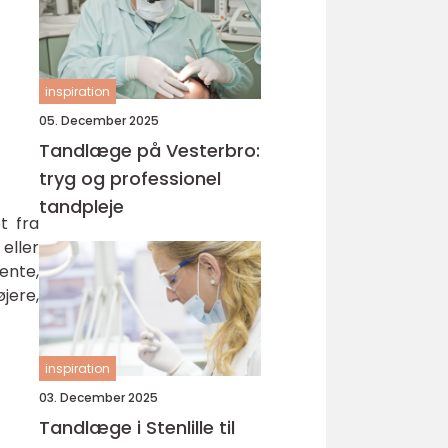
inspiration
05. December 2025
Tandlæge på Vesterbro:
tryg og professionel
tandpleje
t fra
eller
ente,
jere,
inspiration
03. December 2025
Tandlæge i Stenlille til