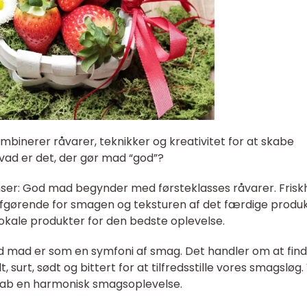
binerer råvarer, teknikker og kreativitet for at skabe
vad er det, der gør mad “god”?
ienser: God mad begynder med førsteklasses råvarer. Fris
 afgørende for smagen og teksturen af det færdige produk
lokale produkter for den bedste oplevelse.
d mad er som en symfoni af smag. Det handler om at fin
surt, sødt og bittert for at tilfredsstille vores smagsløg
ab en harmonisk smagsoplevelse.