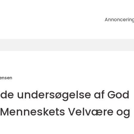
Annoncerin
tensen
de undersøgelse af God
il Menneskets Velvære og