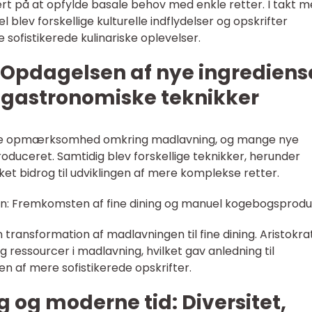
rt på at opfylde basale behov med enkle retter. I takt 
 blev forskellige kulturelle indflydelser og opskrifter
e sofistikerede kulinariske oplevelser.
 Opdagelsen af nye ingrediens
f gastronomiske teknikker
ørre opmærksomhed omkring madlavning, og mange nye
oduceret. Samtidig blev forskellige teknikker, herunder
lket bidrog til udviklingen af mere komplekse retter.
n: Fremkomsten af fine dining og manuel kogebogsprodu
ransformation af madlavningen til fine dining. Aristokra
 ressourcer i madlavning, hvilket gav anledning til
n af mere sofistikerede opskrifter.
ng og moderne tid: Diversitet,