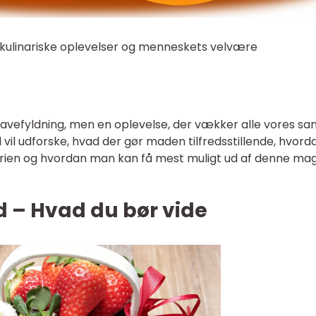
linariske oplevelser og menneskets velvære
avefyldning, men en oplevelse, der vækker alle vores sa
l vil udforske, hvad der gør maden tilfredsstillende, hvord
orien og hvordan man kan få mest muligt ud af denne ma
d – Hvad du bør vide