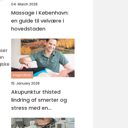
04. March 2026
Massage i København:
en guide til velvære i
hovedstaden
nser
an
giske
inspiration
15. January 2026
Akupunktur thisted
lindring af smerter og
stress med en
helhedsorienteret
tilgang