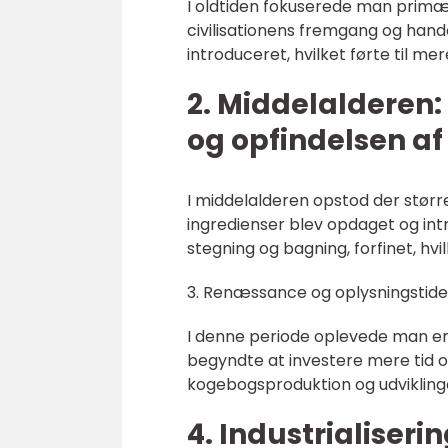
I oldtiden fokuserede man primæ
civilisationens fremgang og handel
introduceret, hvilket førte til mer
2. Middelalderen:
og opfindelsen a
I middelalderen opstod der st
ingredienser blev opdaget og intr
stegning og bagning, forfinet, hvi
3. Renæssance og oplysningstide
I denne periode oplevede man en t
begyndte at investere mere tid og
kogebogsproduktion og udviklinge
4. Industrialiseri