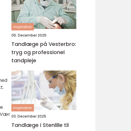
inspiration
05. December 2025
Tandlæge på Vesterbro:
tryg og professionel
tandpleje
khed
t.
de
inspiration
. Vær
03. December 2025
Tandlæge i Stenlille til