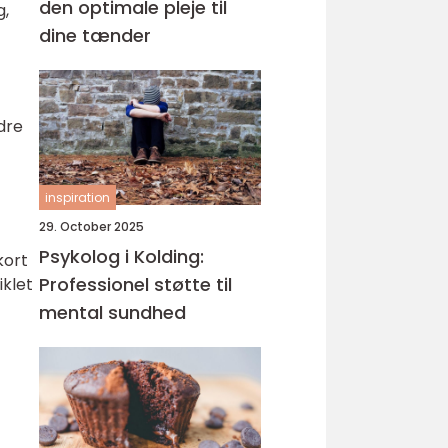
den optimale pleje til
g,
dine tænder
dre
inspiration
29. October 2025
Psykolog i Kolding:
kort
Professionel støtte til
iklet
mental sundhed