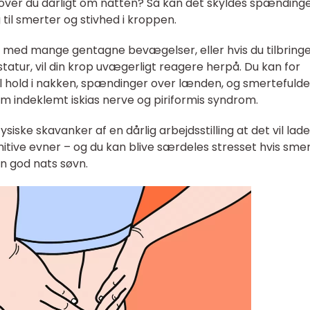
sover du dårligt om natten? Så kan det skyldes spændinge
til smerter og stivhed i kroppen.
e med mange gentagne bevægelser, eller hvis du tilbringe
atur, vil din krop uvægerligt reagere herpå. Du kan for
l hold i nakken, spændinger over lænden, og smertefulde
om indeklemt iskias nerve og piriformis syndrom.
siske skavanker af en dårlig arbejdsstilling at det vil lade
tive evner – og du kan blive særdeles stresset hvis sme
en god nats søvn.