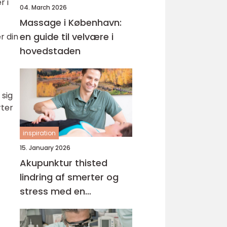
r i
04. March 2026
Massage i København:
en guide til velvære i
r din
hovedstaden
 sig
rter
inspiration
15. January 2026
Akupunktur thisted
lindring af smerter og
stress med en
helhedsorienteret
tilgang