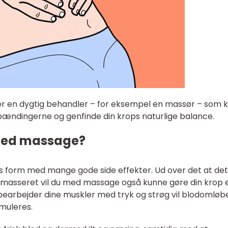
ger en dygtig behandler – for eksempel en massør – som 
pændingerne og genfinde din krops naturlige balance.
med massage?
gs form med mange gode side effekter. Ud over det at de
ive masseret vil du med massage også kunne gøre din krop 
arbejder dine muskler med tryk og strøg vil blodomløb
imuleres.