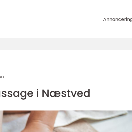
Annoncerin
en
assage i Næstved