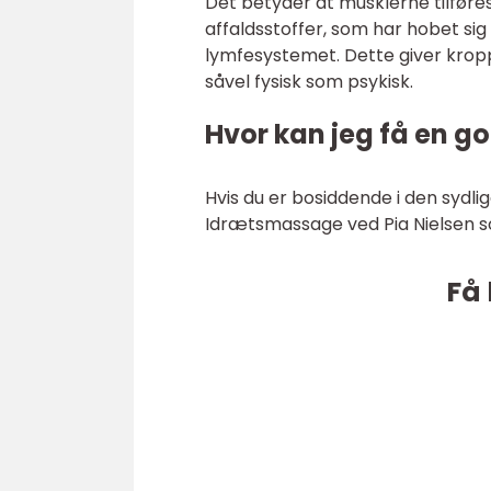
Det betyder at musklerne tilføres
affaldsstoffer, som har hobet si
lymfesystemet. Dette giver kropp
såvel fysisk som psykisk.
Hvor kan jeg få en g
Hvis du er bosiddende i den sydli
Idrætsmassage ved Pia Nielsen 
Få 