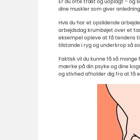
Er du ofte træt og uoplagt – og 
dine muskler som giver anledning 
Hvis du har et opslidende arbejd
arbejdsdag krumbøjet over et tast
eksempel opleve at få tendens ti
tilstande i ryg og underkrop så s
Faktisk vil du kunne få så mange fy
mærke på din psyke og dine kogni
og stivhed afholder dig fra at få 