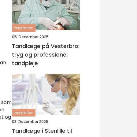
inspiration
05. December 2025
Tandlæge på Vesterbro:
tryg og professionel
kan
tandpleje
t som
en
inspiration
et og
03. December 2025
Tandlæge i Stenlille til