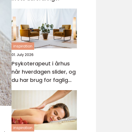
inspiration
01. July 2026
Psykoterapeut i århus
når hverdagen slider, og
du har brug for faglig
støtte
inspiration