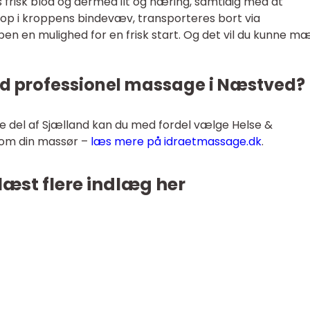
 frisk blod og dermed ilt og næring, samtidig med at
g op i kroppens bindevæv, transporteres bort via
en en mulighed for en frisk start. Og det vil du kunne m
od professionel massage i Næstved?
ge del af Sjælland kan du med fordel vælge Helse &
som din massør –
læs mere på idraetmassage.dk
.
læst flere indlæg her