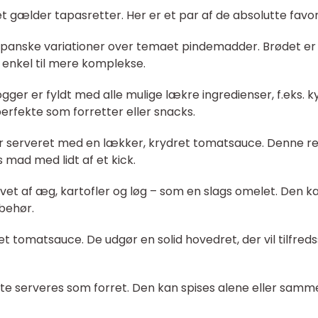
 gælder tapasretter. Her er et par af de absolutte favori
 spanske variationer over temaet pindemadder. Brødet er
 enkel til mere komplekse.
er er fyldt med alle mulige lækre ingredienser, f.eks. kyl
erfekte som forretter eller snacks.
er serveret med en lækker, krydret tomatsauce. Denne re
s mad med lidt af et kick.
lavet af æg, kartofler og løg – som en slags omelet. Den k
lbehør.
t tomatsauce. De udgør en solid hovedret, der vil tilfredss
ofte serveres som forret. Den kan spises alene eller sam