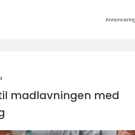
Annoncerin
d
n til madlavningen med
g