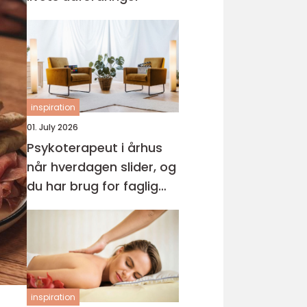
inspiration
01. July 2026
Psykoterapeut i århus
når hverdagen slider, og
du har brug for faglig
støtte
inspiration