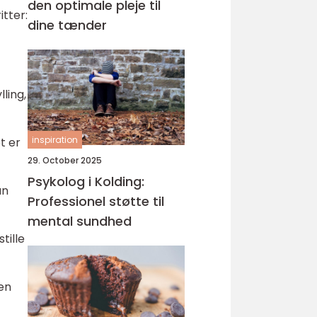
den optimale pleje til
tter:
dine tænder
ling,
inspiration
t er
29. October 2025
Psykolog i Kolding:
an
Professionel støtte til
mental sundhed
tille
men