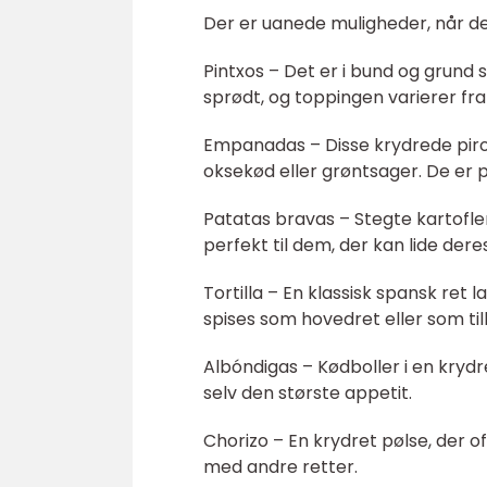
Der er uanede muligheder, når det
Pintxos – Det er i bund og grund
sprødt, og toppingen varierer fra
Empanadas – Disse krydrede pirogg
oksekød eller grøntsager. De er p
Patatas bravas – Stegte kartofl
perfekt til dem, der kan lide dere
Tortilla – En klassisk spansk ret 
spises som hovedret eller som ti
Albóndigas – Kødboller i en krydre
selv den største appetit.
Chorizo – En krydret pølse, der 
med andre retter.