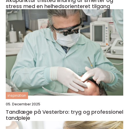
Akupunktur thisted lindring af smerter og
stress med en helhedsorienteret tilgang
inspiration
05. December 2025
Tandlæge på Vesterbro: tryg og professionel
tandpleje