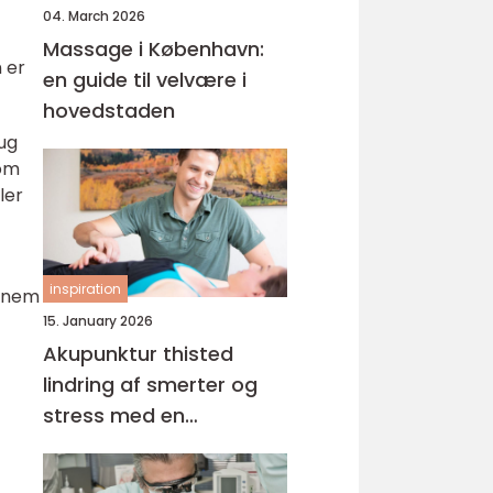
04. March 2026
Massage i København:
 er
en guide til velvære i
hovedstaden
ug
som
ler
inspiration
ennem
15. January 2026
Akupunktur thisted
lindring af smerter og
stress med en
helhedsorienteret
tilgang