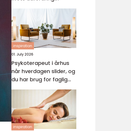
inspiration
01. July 2026
Psykoterapeut i århus
når hverdagen slider, og
du har brug for faglig
støtte
inspiration