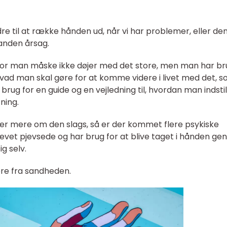
re til at række hånden ud, når vi har problemer, eller den
anden årsag.
vor man måske ikke døjer med det store, men man har br
, hvad man skal gøre for at komme videre i livet med det, 
g for en guide og en vejledning til, hvordan man indstil
ning.
ler mere om den slags, så er der kommet flere psykiske
 blevet pjevsede og har brug for at blive taget i hånden g
ig selv.
re fra sandheden.