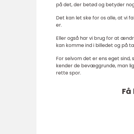
på det, der betød og betyder nog
Det kan let ske for os alle, at vi f
er.
Eller også har vi brug for at ænd
kan komme ind i billedet og på tal
For selvom det er ens eget sind,
kender de bevæggrunde, man ligge
rette spor.
Få 