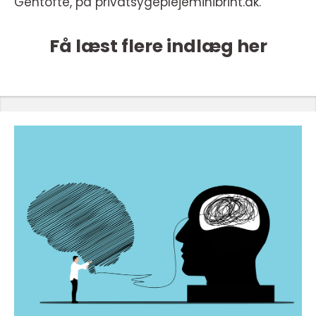
Gentofte, på privatsygeplejeminibrint.dk.
Få læst flere indlæg her