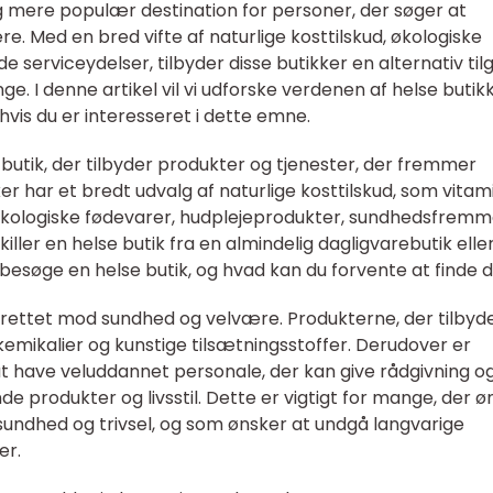
ig mere populær destination for personer, der søger at
. Med en bred vifte af naturlige kosttilskud, økologiske
erviceydelser, tilbyder disse butikker en alternativ til
nge. I denne artikel vil vi udforske verdenen af helse butikk
, hvis du er interesseret i dette emne.
t butik, der tilbyder produkter og tjenester, der fremmer
r har et bredt udvalg af naturlige kosttilskud, som vitam
 økologiske fødevarer, hudplejeprodukter, sundhedsfrem
ler en helse butik fra en almindelig dagligvarebutik eller
 besøge en helse butik, og hvad kan du forvente at finde 
t rettet mod sundhed og velvære. Produkterne, der tilbyde
 kemikalier og kunstige tilsætningsstoffer. Derudover er
t have veluddannet personale, der kan give rådgivning o
produkter og livsstil. Dette er vigtigt for mange, der ø
sundhed og trivsel, og som ønsker at undgå langvarige
er.