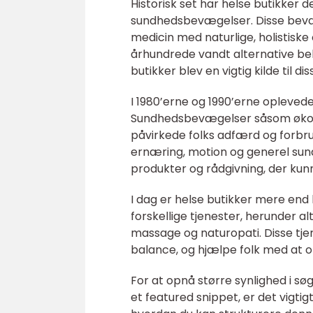
Historisk set har helse butikker
sundhedsbevægelser. Disse bevæ
medicin med naturlige, holistiske 
århundrede vandt alternative b
butikker blev en vigtig kilde til di
I 1980’erne og 1990’erne opleved
Sundhedsbevægelser såsom økolog
påvirkede folks adfærd og for
ernæring, motion og generel sund
produkter og rådgivning, der kun
I dag er helse butikker mere end
forskellige tjenester, herunder 
massage og naturopati. Disse tje
balance, og hjælpe folk med at o
For at opnå større synlighed i sø
et featured snippet, er det vigti