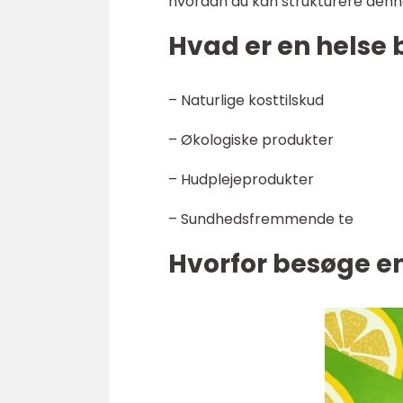
hvordan du kan strukturere denne
Hvad er en helse 
– Naturlige kosttilskud
– Økologiske produkter
– Hudplejeprodukter
– Sundhedsfremmende te
Hvorfor besøge en