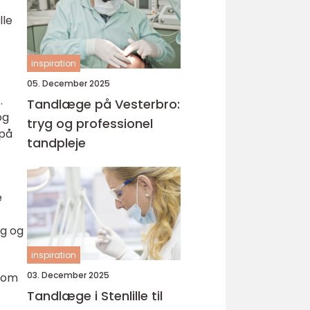
lle
inspiration
05. December 2025
.
Tandlæge på Vesterbro:
og
tryg og professionel
 på
tandpleje
e
ng og
inspiration
03. December 2025
 som
Tandlæge i Stenlille til