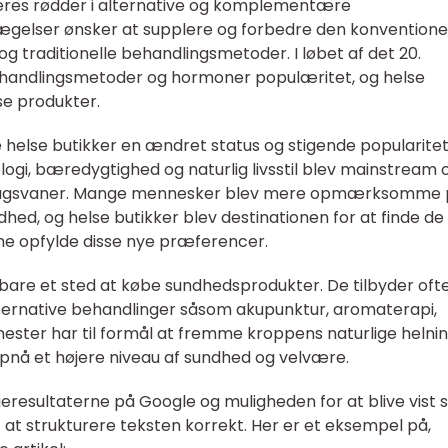
 deres rødder i alternative og komplementære
gelser ønsker at supplere og forbedre den konventione
og traditionelle behandlingsmetoder. I løbet af det 20.
ehandlingsmetoder og hormoner populæritet, og helse
sse produkter.
e helse butikker en ændret status og stigende popularitet
i, bæredygtighed og naturlig livsstil blev mainstream 
brugsvaner. Mange mennesker blev mere opmærksomme
hed, og helse butikker blev destinationen for at finde de
ne opfylde disse nye præferencer.
 bare et sted at købe sundhedsprodukter. De tilbyder oft
alternative behandlinger såsom akupunktur, aromaterapi,
nester har til formål at fremme kroppens naturlige helni
pnå et højere niveau af sundhed og velvære.
geresultaterne på Google og muligheden for at blive vist
gt at strukturere teksten korrekt. Her er et eksempel på,