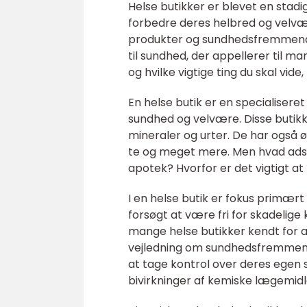
Helse butikker er blevet en stad
forbedre deres helbred og velvære
produkter og sundhedsfremmende s
til sundhed, der appellerer til ma
og hvilke vigtige ting du skal vide
En helse butik er en specialisere
sundhed og velvære. Disse butikke
mineraler og urter. De har også
te og meget mere. Men hvad adskil
apotek? Hvorfor er det vigtigt at
I en helse butik er fokus primær
forsøgt at være fri for skadelige
mange helse butikker kendt for a
vejledning om sundhedsfremmende 
at tage kontrol over deres egen 
bivirkninger af kemiske lægemidl