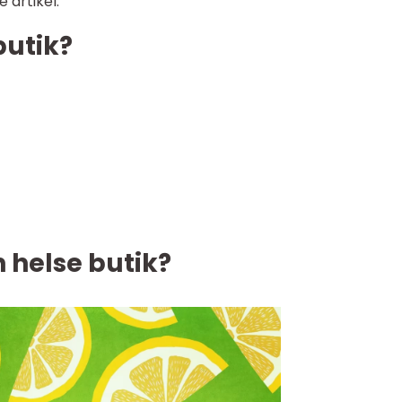
 artikel:
butik?
 helse butik?