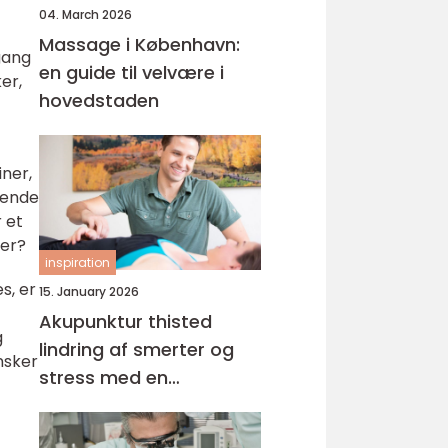
04. March 2026
Massage i København:
gang
en guide til velvære i
er,
hovedstaden
iner,
mende
 et
der?
inspiration
s, er
15. January 2026
Akupunktur thisted
g
lindring af smerter og
nsker
stress med en
helhedsorienteret
tilgang