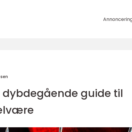
Annoncerin
nsen
n dybdegående guide til
elvære