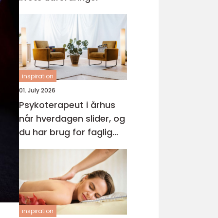
inspiration
01. July 2026
Psykoterapeut i århus
når hverdagen slider, og
du har brug for faglig
støtte
inspiration