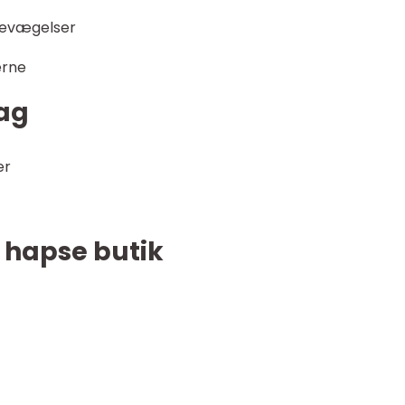
bevægelser
erne
dag
er
 hapse butik