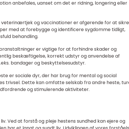
ion anbefales, uanset om det er ridning, longering eller
veterinærtjek og vaccinationer er afgørende for at sikre
lper med at forebygge og identificere sygdomme tidligt,
sfuld behandling.
ranstaltninger er vigtige for at forhindre skader og
ntlig beskæftigelse, korrekt udstyr og anvendelse af
.eks. bandager og beskyttelsesudstyr.
este er sociale dyr, der har brug for mental og social
es trivsel. Dette kan omfatte selskab fra andre heste, ture
udfordrende og stimulerende aktiviteter.
s liv. Ved at forstå og pleje hestens sundhed kan ejere og
den har et langt og sundt liv. Udviklingen af vores forståel