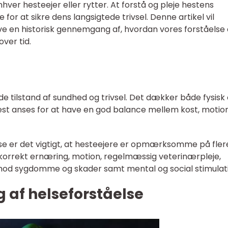
nhver hesteejer eller rytter. At forstå og pleje hestens
or at sikre dens langsigtede trivsel. Denne artikel vil
ve en historisk gennemgang af, hvordan vores forståelse 
ver tid.
de tilstand af sundhed og trivsel. Det dækker både fysisk
est anses for at have en god balance mellem kost, motio
se er det vigtigt, at hesteejere er opmærksomme på fler
r korrekt ernæring, motion, regelmæssig veterinærpleje,
mod sygdomme og skader samt mental og social stimulati
g af helseforståelse