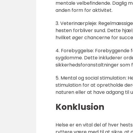
mentale velbefindende. Daglig mot
anden form for aktivitet.
3. Veterinærpleje: Regelmæssige 
hesten forbliver sund. Dette hjæ
hvilket øger chancerne for succe
4. Forebyggelse: Forebyggende fo
sygdomme. Dette inkluderer orde
sikkerhedsforanstaltninger som f
5. Mental og social stimulation: H
stimulation for at opretholde der
naturen eller at have adgang til 
Konklusion
Helse er en vital del af hver hest
ryttere være med til at sikre, at 