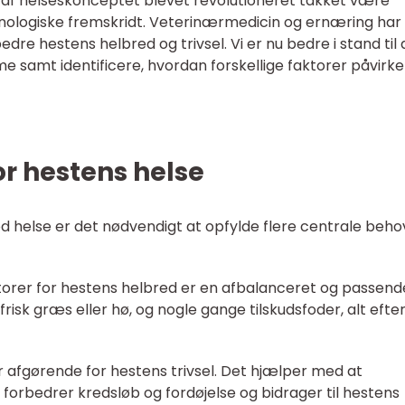
e af helseskonceptet blevet revolutioneret takket være
knologiske fremskridt. Veterinærmedicin og ernæring har
bedre hestens helbred og trivsel. Vi er nu bedre i stand til 
samt identificere, hvordan forskellige faktorer påvirke
or hestens helse
d helse er det nødvendigt at opfylde flere centrale beho
aktorer for hestens helbred er en afbalanceret og passend
frisk græs eller hø, og nogle gange tilskudsfoder, alt efte
 afgørende for hestens trivsel. Det hjælper med at
forbedrer kredsløb og fordøjelse og bidrager til hestens