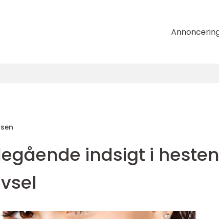
Annoncerin
nsen
degående indsigt i heste
ivsel