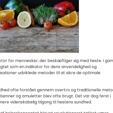
aktor for mennesker, der beskæftiger sig med heste. I ga
gtet som en indikator for dens anvendelighed og
sationer udviklede metoder til at sikre de optimale
dhed ofte forstået gennem overtro og traditionelle meto
ønner og amuletter blev ofte brugt. Det var dog først i
re videnskabelig tilgang til hestens sundhed.