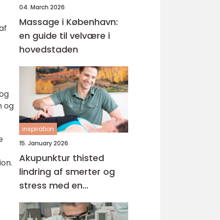
04. March 2026
Massage i København:
af
en guide til velvære i
hovedstaden
 og
n og
inspiration
e
15. January 2026
Akupunktur thisted
on.
lindring af smerter og
stress med en
helhedsorienteret
tilgang