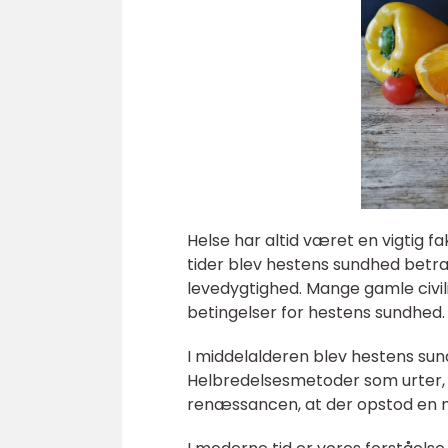
Helse har altid været en vigtig f
tider blev hestens sundhed betra
levedygtighed. Mange gamle civili
betingelser for hestens sundhed.
I middelalderen blev hestens sun
Helbredelsesmetoder som urter, b
renæssancen, at der opstod en me