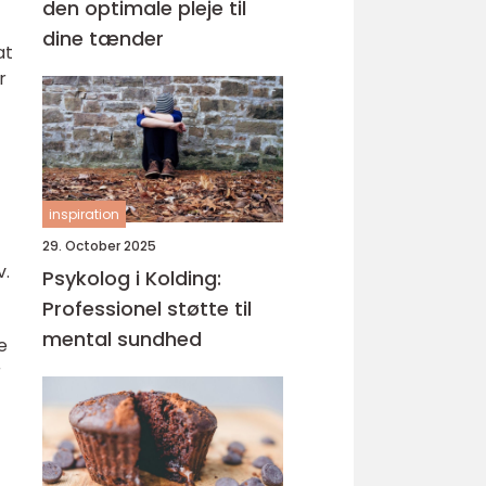
den optimale pleje til
dine tænder
at
r
inspiration
29. October 2025
v.
Psykolog i Kolding:
Professionel støtte til
mental sundhed
e
r