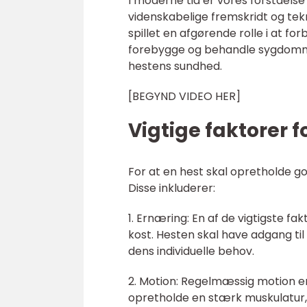
I moderne tid er vores forståels
videnskabelige fremskridt og te
spillet en afgørende rolle i at for
forebygge og behandle sygdomme 
hestens sundhed.
[BEGYND VIDEO HER]
Vigtige faktorer f
For at en hest skal opretholde go
Disse inkluderer:
1. Ernæring: En af de vigtigste f
kost. Hesten skal have adgang til 
dens individuelle behov.
2. Motion: Regelmæssig motion er
opretholde en stærk muskulatur, 