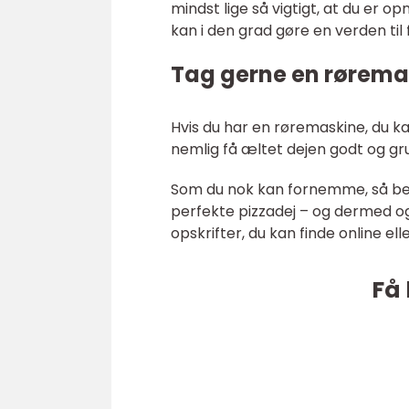
mindst lige så vigtigt, at du er o
kan i den grad gøre en verden til f
Tag gerne en røremas
Hvis du har en røremaskine, du ka
nemlig få æltet dejen godt og gr
Som du nok kan fornemme, så beh
perfekte pizzadej – og dermed ogs
opskrifter, du kan finde online ell
Få 