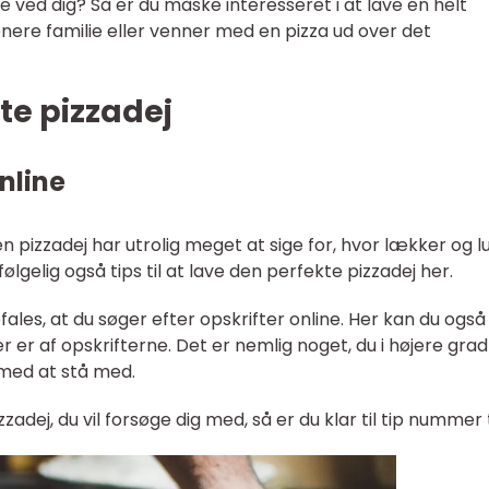
ved dig? Så er du måske interesseret i at lave en helt
nere familie eller venner med en pizza ud over det
kte pizzadej
online
en pizzadej har utrolig meget at sige for, hvor lækker og lu
vfølgelig også tips til at lave den perfekte pizzadej her.
ales, at du søger efter opskrifter online. Her kan du også
 er af opskrifterne. Det er nemlig noget, du i højere grad
 med at stå med.
zzadej, du vil forsøge dig med, så er du klar til tip nummer 