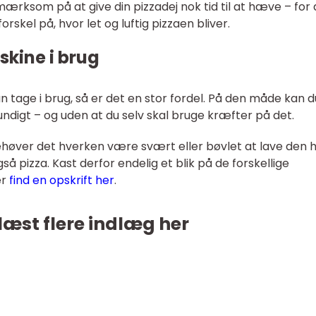
pmærksom på at give din pizzadej nok tid til at hæve – for
orskel på, hvor let og luftig pizzaen bliver.
kine i brug
n tage i brug, så er det en stor fordel. På den måde kan d
undigt – og uden at du selv skal bruge kræfter på det.
øver det hverken være svært eller bøvlet at lave den h
å pizza. Kast derfor endelig et blik på de forskellige
er
find en opskrift her
.
læst flere indlæg her