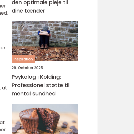
den optimale pleje til
ner
dine tænder
hed,
ter
inspiration
29. October 2025
Psykolog i Kolding:
Professionel støtte til
t at
mental sundhed
n
 at
per