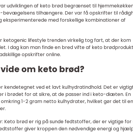
 var udviklingen af keto brød begrænset til hjemmekøkke
-bevægelsens tilhængere. Der var få opskrifter til rådig
g eksperimenterede med forskellige kombinationer af
r ketogenic lifestyle trenden virkelig tog fart, at der kom
t. I dag kan man finde en bred vifte af keto brødproduk
killige opskrifter online.
t vide om keto brød?
r kendetegnet ved et lavt kulhydratindhold. Det er vigtig
brødet for at sikre, at de passer ind i keto-diæten. En
 omkring 1-2 gram netto kulhydrater, hvilket gør det til e
er.
r: Keto brød er rig på sunde fedtstoffer, der er vigtige for
fedtstoffer giver kroppen den nødvendige energi og hjæl