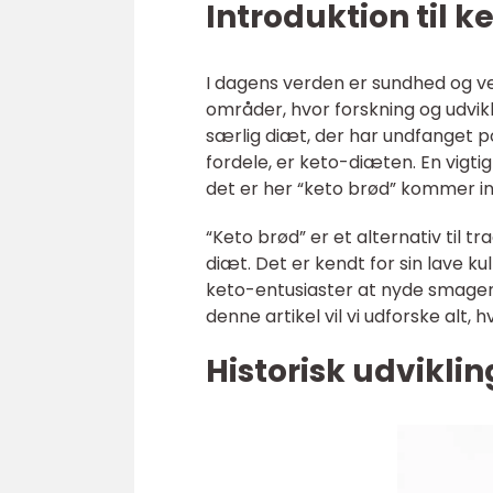
Introduktion til k
I dagens verden er sundhed og v
områder, hvor forskning og udvikl
særlig diæt, der har undfanget p
fordele, er keto-diæten. En vigti
det er her “keto brød” kommer ind 
“Keto brød” er et alternativ til tra
diæt. Det er kendt for sin lave ku
keto-entusiaster at nyde smagen 
denne artikel vil vi udforske alt,
Historisk udviklin