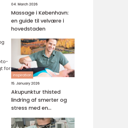
04. March 2026
Massage i København:
en guide til velvære i
hovedstaden
og
keto-
t for
inspiration
15. January 2026
Akupunktur thisted
lindring af smerter og
stress med en
helhedsorienteret
tilgang