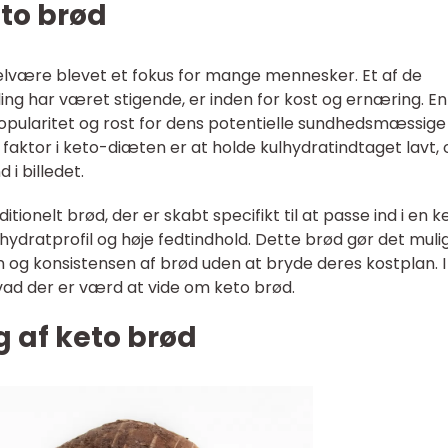
eto brød
elvære blevet et fokus for mange mennesker. Et af de
ing har været stigende, er inden for kost og ernæring. En
opularitet og rost for dens potentielle sundhedsmæssige
g faktor i keto-diæten er at holde kulhydratindtaget lavt, 
i billedet.
ditionelt brød, der er skabt specifikt til at passe ind i en 
lhydratprofil og høje fedtindhold. Dette brød gør det mulig
og konsistensen af brød uden at bryde deres kostplan. I
 hvad der er værd at vide om keto brød.
g af keto brød