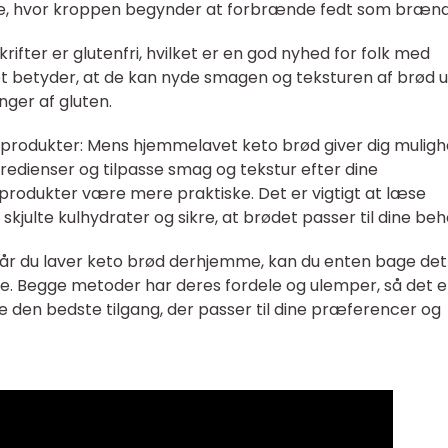
se, hvor kroppen begynder at forbrænde fedt som brænd
ifter er glutenfri, hvilket er en god nyhed for folk med
 Det betyder, at de kan nyde smagen og teksturen af brød 
nger af gluten.
produkter: Mens hjemmelavet keto brød giver dig mulig
ngredienser og tilpasse smag og tekstur efter dine
rodukter være mere praktiske. Det er vigtigt at læse
 skjulte kulhydrater og sikre, at brødet passer til dine beh
år du laver keto brød derhjemme, kan du enten bage det 
e. Begge metoder har deres fordele og ulemper, så det e
e den bedste tilgang, der passer til dine præferencer og