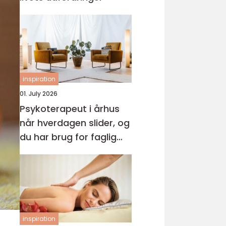
inspiration
01. July 2026
Psykoterapeut i århus
når hverdagen slider, og
du har brug for faglig
støtte
inspiration