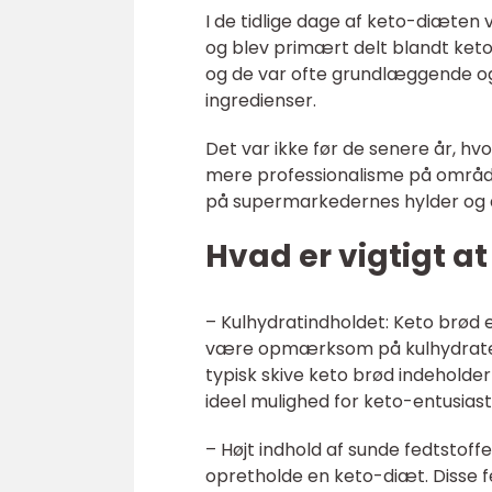
I de tidlige dage af keto-diæten
og blev primært delt blandt keto
og de var ofte grundlæggende o
ingredienser.
Det var ikke før de senere år, hvo
mere professionalisme på område
på supermarkedernes hylder og ads
Hvad er vigtigt a
– Kulhydratindholdet: Keto brød e
være opmærksom på kulhydrater i 
typisk skive keto brød indeholder
ideel mulighed for keto-entusiast
– Højt indhold af sunde fedtstoffe
opretholde en keto-diæt. Disse 