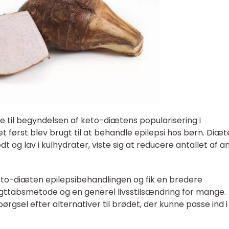
e til begyndelsen af keto-diætens popularisering i
t først blev brugt til at behandle epilepsi hos børn. Diæt
dt og lav i kulhydrater, viste sig at reducere antallet af a
eto-diæten epilepsibehandlingen og fik en bredere
tabsmetode og en generel livsstilsændring for mange.
pørgsel efter alternativer til brødet, der kunne passe ind i