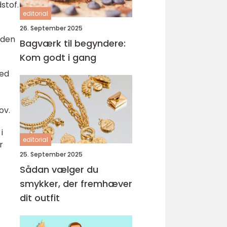
stof.
editorial
26. September 2025
uden
Bagværk til begyndere:
Kom godt i gang
hed
ov.
i
editorial
r
25. September 2025
Sådan vælger du
smykker, der fremhæver
dit outfit