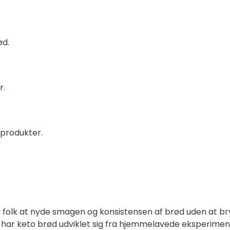
ød.
r.
produkter.
or folk at nyde smagen og konsistensen af brød uden at b
har keto brød udviklet sig fra hjemmelavede eksperimen