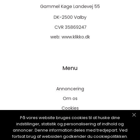
web:
www.klikko.dk
Menu
Annoncering
Om os
Cookies
På vores website bruges cookies til at huske dine
Kontakt os
indstillinger, statistik og personalisering af indhold og
Sitemap
annoncer. Denne information deles med tredjepart. Ved
fortsat brug af websiden godkender du cookiepolitikken.