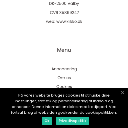
web:
www.klikko.dk
Menu
Annoncering
Om os
Cookies
På vores website bruges cookies til at huske dine
Kontakt os
indstillinger, statistik og personalisering af indhold og
Sitemap
annoncer. Denne information deles med tredjepart. Ved
fortsat brug af websiden godkender du cookiepolitikken.
Ok
Privatlivspolitik