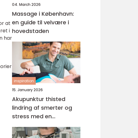
04. March 2026
Massage i København:
en guide til velvære i
or at
ret i
hovedstaden
n har
orier
inspiration
15. January 2026
Akupunktur thisted
lindring af smerter og
stress med en
helhedsorienteret
tilgang