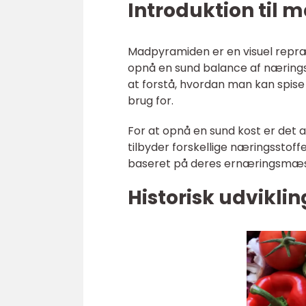
Introduktion til
Madpyramiden er en visuel repræ
opnå en sund balance af næringsst
at forstå, hvordan man kan spis
brug for.
For at opnå en sund kost er det a
tilbyder forskellige næringsstoff
baseret på deres ernæringsmæss
Historisk udvikl