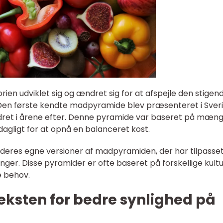
en udviklet sig og ændret sig for at afspejle den stigen
en første kendte madpyramide blev præsenteret i Sveri
dret i årene efter. Denne pyramide var baseret på mæn
 dagligt for at opnå en balanceret kost.
t deres egne versioner af madpyramiden, der har tilpasset
nger. Disse pyramider er ofte baseret på forskellige kultu
 behov.
teksten for bedre synlighed på