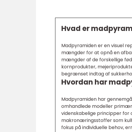
Hvad er madpyrami
Madpyramiden er en visuel rep
mængder for at opnå en afbal
mængder af de forskellige fød
kornprodukter, mejeriprodukte
begrænset indtag af sukkerhol
Hvordan har madpyr
Madpyramiden har gennemgået b
omhandlede modeller primært 
videnskabelige principper for
makronæringsstoffer som kulhy
fokus på individuelle behov, 