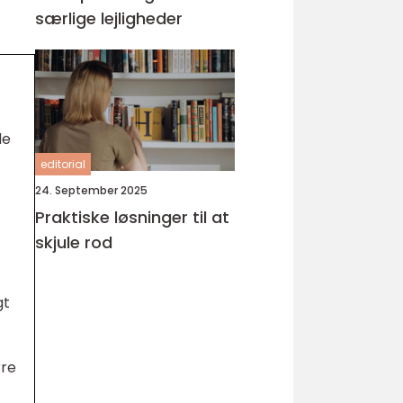
særlige lejligheder
de
editorial
24. September 2025
Praktiske løsninger til at
skjule rod
gt
rre