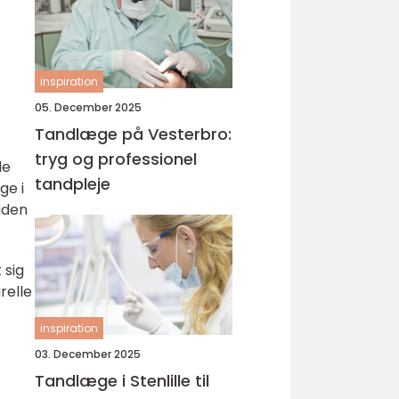
inspiration
05. December 2025
Tandlæge på Vesterbro:
tryg og professionel
de
tandpleje
ge i
gden
 sig
relle
inspiration
03. December 2025
Tandlæge i Stenlille til