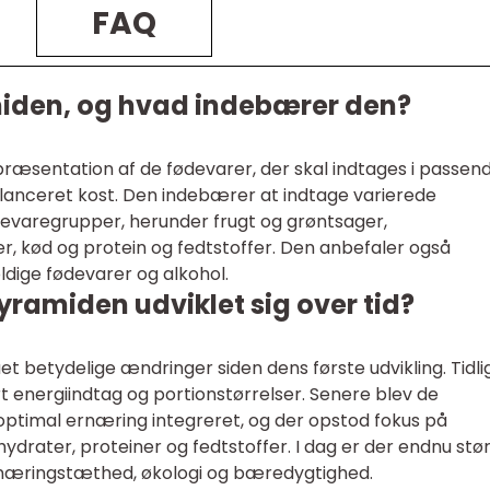
FAQ
den, og hvad indebærer den?
ræsentation af de fødevarer, der skal indtages i passen
anceret kost. Den indebærer at indtage varierede
evaregrupper, herunder frugt og grøntsager,
r, kød og protein og fedtstoffer. Den anbefaler også
dige fødevarer og alkohol.
amiden udviklet sig over tid?
etydelige ændringer siden dens første udvikling. Tidli
energiindtag og portionstørrelser. Senere blev de
 optimal ernæring integreret, og der opstod fokus på
drater, proteiner og fedtstoffer. I dag er der endnu stø
ernæringstæthed, økologi og bæredygtighed.