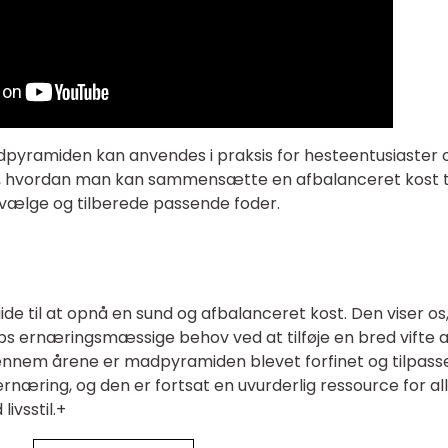
adpyramiden kan anvendes i praksis for hesteentusiaster 
å, hvordan man kan sammensætte en afbalanceret kost t
at vælge og tilberede passende foder.
e til at opnå en sund og afbalanceret kost. Den viser os
ps ernæringsmæssige behov ved at tilføje en bred vifte a
Gennem årene er madpyramiden blevet forfinet og tilpasset
rnæring, og den er fortsat en uvurderlig ressource for all
ivsstil.+