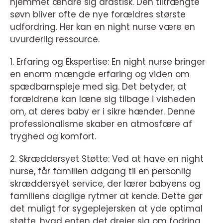
hjemmet ændre sig drastisk. Den tiltrængte
søvn bliver ofte de nye forældres største
udfordring. Her kan en night nurse være en
uvurderlig ressource.
1. Erfaring og Ekspertise: En night nurse bringer
en enorm mængde erfaring og viden om
spædbarnspleje med sig. Det betyder, at
forældrene kan læne sig tilbage i visheden
om, at deres baby er i sikre hænder. Denne
professionalisme skaber en atmosfære af
tryghed og komfort.
2. Skræddersyet Støtte: Ved at have en night
nurse, får familien adgang til en personlig
skræddersyet service, der lærer babyens og
familiens daglige rytmer at kende. Dette gør
det muligt for sygeplejersken at yde optimal
støtte, hvad enten det drejer sig om fodring,