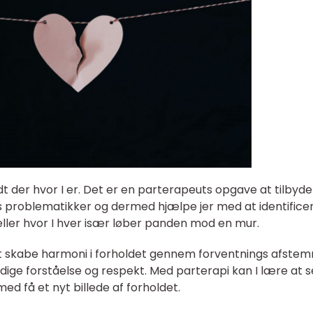
t der hvor I er. Det er en parterapeuts opgave at tilbyde
s problematikker og dermed hjælpe jer med at identifice
 eller hvor I hver især løber panden mod en mur.
at skabe harmoni i forholdet gennem forventnings afstem
dige forståelse og respekt. Med parterapi kan I lære at s
med få et nyt billede af forholdet.