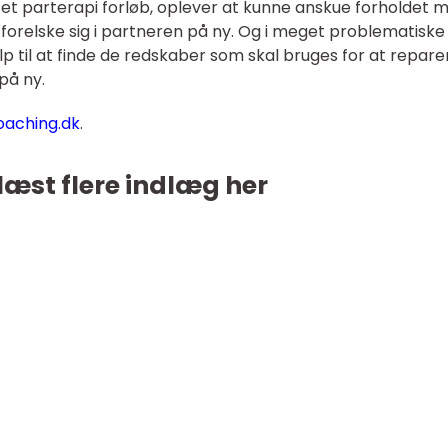
t parterapi forløb, oplever at kunne anskue forholdet 
 forelske sig i partneren på ny. Og i meget problematiske
lp til at finde de redskaber som skal bruges for at repare
på ny.
oaching.dk
.
læst flere indlæg her