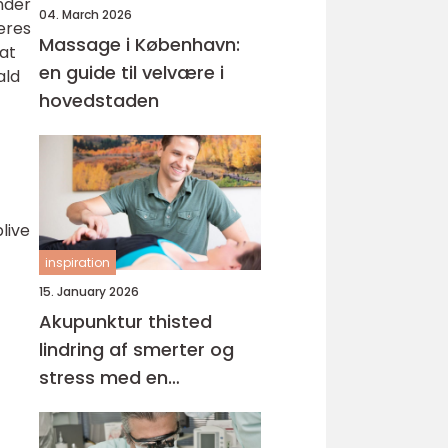
nder
04. March 2026
eres
Massage i København:
 at
en guide til velvære i
ald
hovedstaden
blive
inspiration
15. January 2026
Akupunktur thisted
lindring af smerter og
stress med en
helhedsorienteret
tilgang