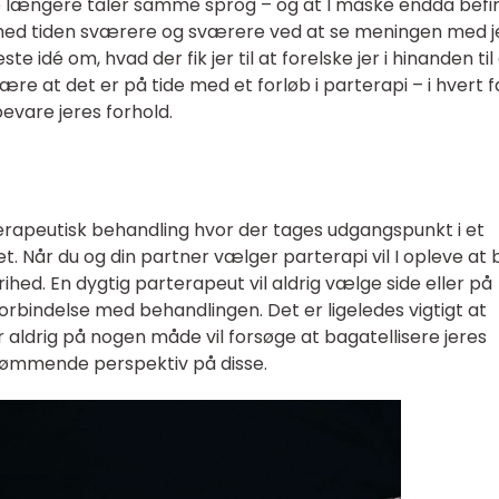
kke længere taler samme sprog – og at I måske endda befi
u med tiden sværere og sværere ved at se meningen med j
e idé om, hvad der fik jer til at forelske jer i hinanden til
e at det er på tide med et forløb i parterapi – i hvert f
bevare jeres forhold.
terapeutisk behandling hvor der tages udgangspunkt i et
det. Når du og din partner vælger parterapi vil I opleve at 
d. En dygtig parterapeut vil aldrig vælge side eller på
orbindelse med behandlingen. Det er ligeledes vigtigt at
 aldrig på nogen måde vil forsøge at bagatellisere jeres
dømmende perspektiv på disse.