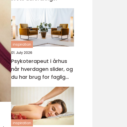
inspiration
01. July 2026
Psykoterapeut i århus
når hverdagen slider, og
du har brug for faglig
støtte
inspiration