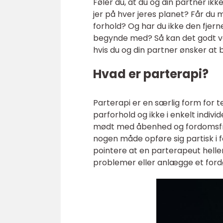
Føler du, at du og din partner i
jer på hver jeres planet? Får d
forhold? Og har du ikke den fjernest
begynde med? Så kan det godt vær
hvis du og din partner ønsker at 
Hvad er parterapi?
Parterapi er en særlig form for 
parforhold og ikke i enkelt indivi
mødt med åbenhed og fordomsfrihe
nogen måde opføre sig partisk i f
pointere at en parterapeut heller
problemer eller anlægge et for