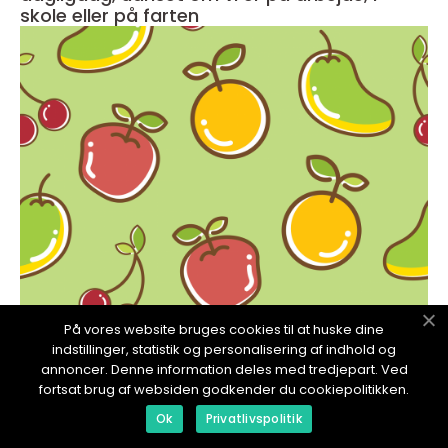
skole eller på farten
redaktionel
På vores website bruges cookies til at huske dine
indstillinger, statistik og personalisering af indhold og
17. January 2024
annoncer. Denne information deles med tredjepart. Ved
Sund aftensmad med grøntsager: Det
fortsat brug af websiden godkender du cookiepolitikken.
essentielle for helbredet
Ok
Privatlivspolitik