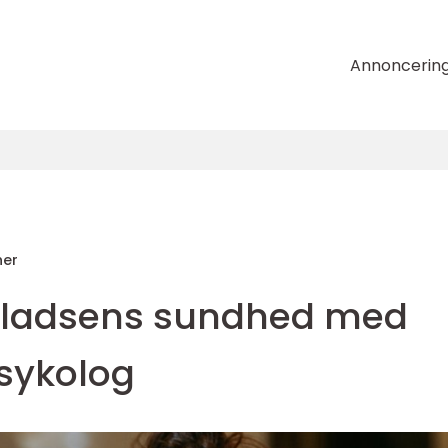
Annoncerin
her
spladsens sundhed med
psykolog