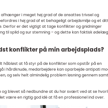
 afhænger i meget høj grad af de ansattes trivsel og
fordres i høj grad af et behageligt arbejdsmiljø og et dit
e. Derfor er det vigtigt at tage konflikter og gnidninger
ning til splid og sur stemning – og dette kan faktisk ødelæ
dst konflikter på min arbejdsplads?
t håbløst at få styr på de konflikter som opstår på en
 gå i hårdknude, medarbejdere kan oparbejde antipati mo
lsen, og selv helt almindelig problem løsning gennem sam
en og blevet så nedbundne at du har svært ved at se hvor
et være en rigtig god idé at få en professionel ind over.