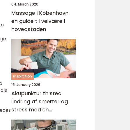
04. March 2026
Massage i København:
en guide til velvære i
to
hovedstaden
gge
inspiration
d
15. January 2026
tale
Akupunktur thisted
lindring af smerter og
stress med en
ledes
helhedsorienteret
tilgang