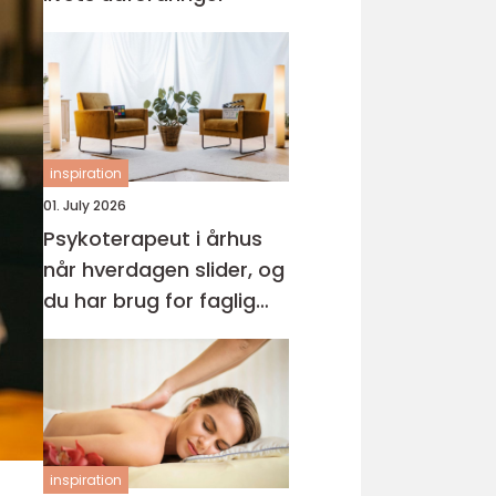
inspiration
01. July 2026
Psykoterapeut i århus
når hverdagen slider, og
du har brug for faglig
støtte
inspiration